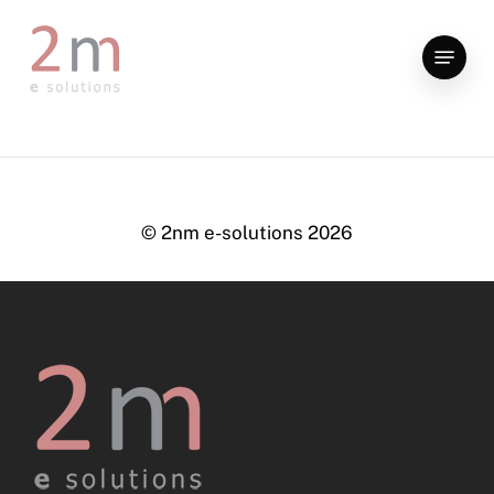
Skip
to
Menu
main
content
© 2nm e-solutions
2026