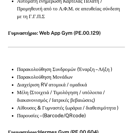
Αυτόματη ενημέρωση Καρτέλας Πελάτη /
Προμηθευτή από το Α.Φ.Μ. σε απευθείας σύνδεση
με τη Γ.Γ.Π.Σ
Γυμναστήριο: Web App Gym (PE.00.129)
Παρακολούθηση Συνδρομών (Έναρξη – Λήξη )
Παρακολούθηση Μονάδων
Διαχείριση RV ατομικά / ομαδικά
Μέλη (Στοιχειά / Τιμολόγηση / υπόλοιπα /
διακανονισμός / Ιατρικές βεβαιώσεις)
Αίθουσες & Γυμναστές (ωράρια / διαθεσιμότητα )
Παρουσίες – (Barcode/QRcode)
Γυμναστήριο:Hermes Gym (PE.00.604)