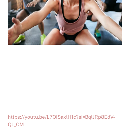
https://youtu.be/L7OISaxlH1c?si=BqlJRp8EdV-
QJ_CM