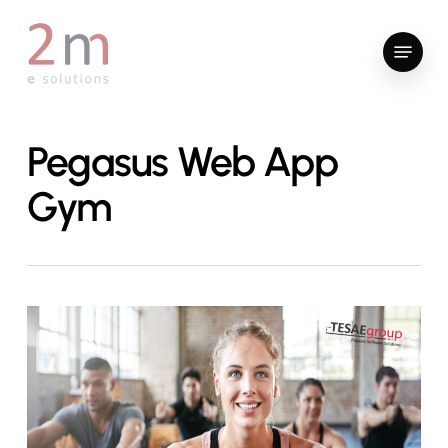
Skip
to
Menu
main
content
Pegasus Web App
Gym