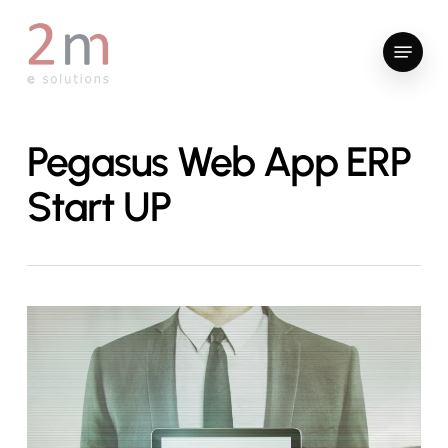
Skip
to
Menu
main
content
Pegasus Web App ERP
Start UP