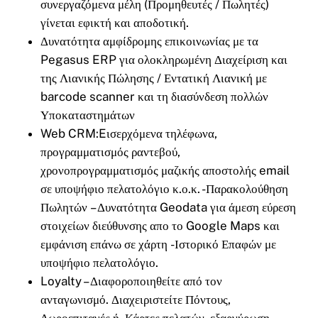
συνεργαζόμενα μέλη (Προμηθευτές / Πωλητές)
γίνεται εφικτή και αποδοτική.
Δυνατότητα αμφίδρομης επικοινωνίας με τα
Pegasus ERP για ολοκληρωμένη Διαχείριση και
της Λιανικής Πώλησης / Εντατική Λιανική με
barcode scanner και τη διασύνδεση πολλών
Υποκαταστημάτων
Web CRM:Eισερχόμενα τηλέφωνα,
προγραμματισμός ραντεβού,
χρονοπρογραμματισμός μαζικής αποστολής email
σε υποψήφιο πελατολόγιο κ.ο.κ. -Παρακολούθηση
Πωλητών – Δυνατότητα Geodata για άμεση εύρεση
στοιχείων διεύθυνσης απο το Google Maps και
εμφάνιση επάνω σε χάρτη -Ιστορικό Επαφών με
υποψήφιο πελατολόγιο.
Loyalty – Διαφοροποιηθείτε από τον
ανταγωνισμό. Διαχειριστείτε Πόντους,
Δωροεπιταγές ή Κάρτες πελατών, εξαργύρωση