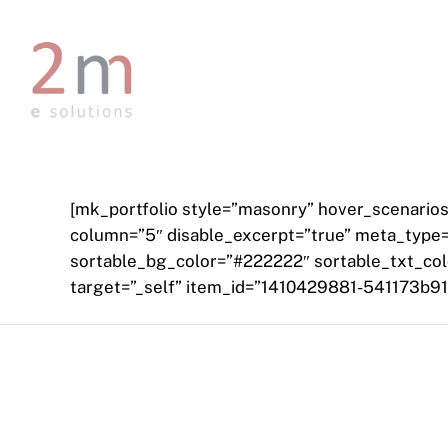
Skip
to
main
content
[mk_portfolio style=”masonry” hover_scenarios=
column=”5″ disable_excerpt=”true” meta_type=”
sortable_bg_color=”#222222″ sortable_txt_colo
target=”_self” item_id=”1410429881-541173b9