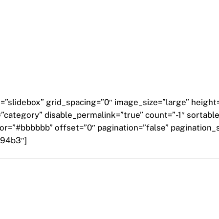
”slidebox” grid_spacing=”0″ image_size=”large” height=
category” disable_permalink=”true” count=”-1″ sortable=
r=”#bbbbbb” offset=”0″ pagination=”false” pagination_
194b3″]