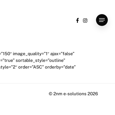
facebook
instagram
Menu
”150″ image_quality=”1″ ajax=”false”
”true” sortable_style=”outline”
style=”2″ order=”ASC” orderby=”date”
© 2nm e-solutions
2026