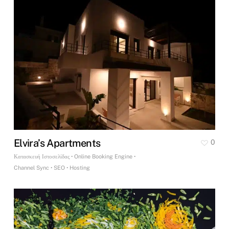
Elvira’s Apartments
0
Κατασκευή Ιστοσελίδας • Online Booking Engine •
Channel Sync • SEO • Hosting