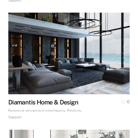
Support.
Diamantis Home & Design
0
Κατασκευή ηλεκτρονικού καταστήματος, Φιλοξενία,
Support.