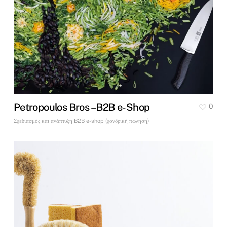
Petropoulos Bros – B2B e-Shop
0
Σχεδιασμός και ανάπτυξη B2B e-shop (χονδρική πώληση)